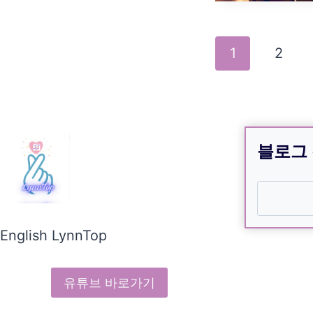
Page
1
2
navigatio
블로그
검색
English LynnTop
유튜브 바로가기