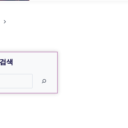
Next
n
Page
 검색