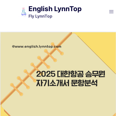
Skip
English LynnTop
to
Fly LynnTop
content