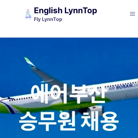
Skip
English LynnTop
to
Fly LynnTop
content